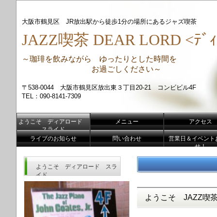
大阪市鶴見区 JR放出駅から徒歩1分の場所にあるジャズ喫茶
JAZZ喫茶 DEAR LORD <ﾃﾞｨ
～珈琲を飲みながら ゆったりとした時間を
お過ごしください～
〒538-0044 大阪市鶴見区放出東３丁目20-21 コンビビル4F
TEL：090-8141-7309
ようこそ ディアロード
メニュー
アクセス
スライド
ライブのお知らせ
問い合わせ
営業日＆イベント
せ！
ようこそ ディアロード スラ
イド
ようこそ JAZZ喫茶 