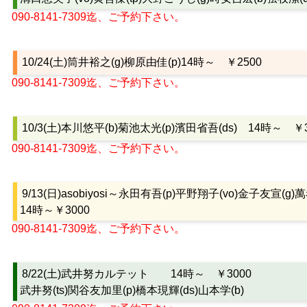
090-8141-7309迄、ご予約下さい。
10/24(土)筒井裕之(g)柳原由佳(p)14時～ ￥2500
090-8141-7309迄、ご予約下さい。
10/3(土)本川悠平(b)菊池太光(p)濱田省吾(ds) 14時～ ￥3
090-8141-7309迄、ご予約下さい。
9/13(日)asobiyosi～永田有吾(p)平野翔子(vo)金子友宣(g)
14時～￥3000
090-8141-7309迄、ご予約下さい。
8/22(土)武井努カルテット 14時～ ￥3000
武井努(ts)関谷友加里(p)橋本現輝(ds)山本学(b)