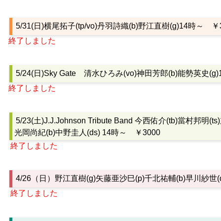
5/31(日)横尾拓子(tp/vo)丹羽詩織(b)野江直樹(g)14時～ ￥
終了しました
5/24(日)Sky Gate 清水ひろみ(vo)神田芳郎(b)能勢英史(g
終了しました
5/23(土)J.J.Johnson Tribute Band 今西佑介(tb)當村邦明(t
光岡尚紀(b)中野圭人(ds) 14時～ ￥3000
終了しました
4/26（日）野江直樹(g)矢藤亜沙巳(p)千北祐輔(b)早川紗世(d
終了しました