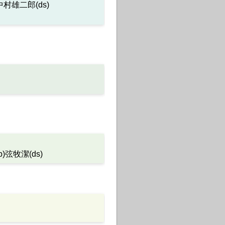
中村雄二郎(ds)
)弦牧潔(ds)