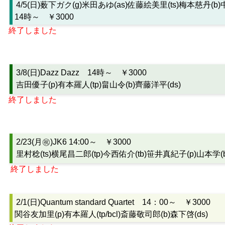
4/5(日)薮下ガク(g)米田あゆ(as)佐藤絵美里(ts)梅本慈丹(b)
14時～ ￥3000
終了しました
3/8(日)Dazz Dazz 14時～ ￥3000
吉田優子(p)有本羅人(tp)畠山令(b)齊藤洋平(ds)
終了しました
2/23(月㊗)JK6 14:00～ ￥3000
里村稔(ts)横尾昌二郎(tp)今西佑介(tb)笹井真紀子(p)山本学(b
終了しました
2/1(日)Quantum standard Quartet 14：00～ ￥3000
関谷友加里(p)有本羅人(tp/bcl)斎藤敬司郎(b)森下啓(ds)