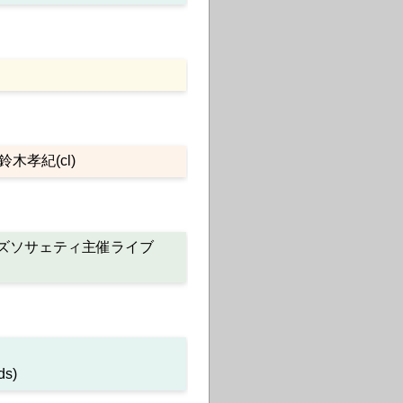
g)鈴木孝紀(cl)
西ジャズソサェティ主催ライブ
s)