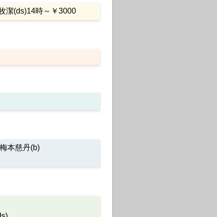
牧潔(ds)14時～￥3000
)梅本慈丹(b)
s)