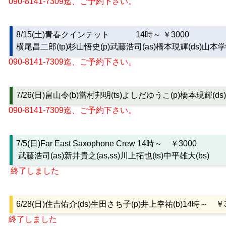
090-8141-7309迄、ご予約下さい。
8/15(土)青春クインテット 14時～ ￥3000
横尾昌二郎(tp)杉山悟史(p)武藤浩司(as)橋本現輝(ds)山本学(
090-8141-7309迄、ご予約下さい。
7/26(日)畠山令(b)當村邦明(ts)よしだゆうこ(p)橋本現輝(ds
090-8141-7309迄、ご予約下さい。
7/5(日)Far East Saxophone Crew
14時～ ￥3000
武藤浩司(as)新井貴之(as,ss)川上拓也(ts)中平雄大(bs)
終了しました
6/28(日)住吉佑介(ds)生田さち子(p)井上幸祐(b)14時～ ￥3
終了しました