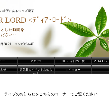
分の場所にあるジャズ喫茶
 LORD <ﾃﾞｨｱ･ﾛｰﾄﾞ>
りとした時間を
さい～
目20-21 コンビビル4F
ュー
アクセス
2012- 今日の一枚
2014 11
合わせ
営業日＆イベントお知ら
ツイッター
せ！
ライブのお知らせをこちらのコーナーでご覧ください