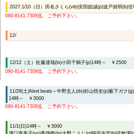
2027.1/10（日）田名さくら(vib)安田皓誠(p)波戸就明(b)弦
090-8141-7309迄、ご予約下さい。
12/
12/12（土）佐藤達哉(ts)小田千鶴子(p)14時～ ￥2500
090-8141-7309迄、ご予約下さい。
11/28(土)Next beats～中野圭人(ds)杉山悟史(p)薮下ガク(g
14時～ ￥3000
090-8141-7309迄、ご予約下さい。
11/1(日)14時～ ￥3000
溝口恵美子(vo)黄啓傑(tp)大野こうじ(g)時安吉宏(b)弦牧潔(d