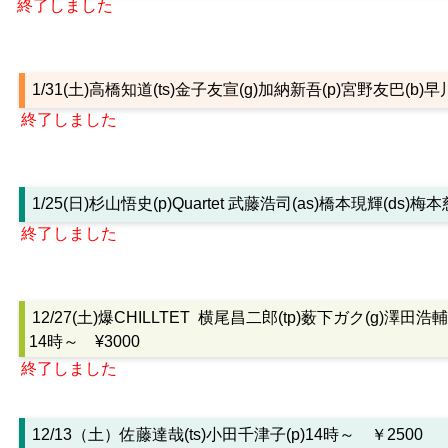
終了しました
1/31(土)高橋知道(ts)金子友宣(g)加納新吾(p)宮野友巴(b)早川
終了しました
1/25(日)杉山悟史(p)Quartet 武藤浩司(as)橋本現輝(ds)梅本
終了しました
12/27(土)爆CHILLTET 横尾昌二郎(tp)薮下ガク(g)澤田浩輔
14時～ ¥3000
終了しました
12/13（土）佐藤達哉(ts)小田千津子(p)14時～ ￥2500