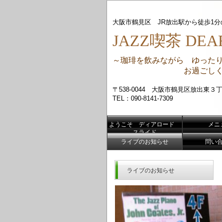
大阪市鶴見区 JR放出駅から徒歩1
JAZZ喫茶 DEAR
～珈琲を飲みながら ゆった
お過ごしくだ
〒538-0044 大阪市鶴見区放出東３丁
TEL：090-8141-7309
ようこそ ディアロード
メニ
スライド
ライブのお知らせ
問い
ライブのお知らせ