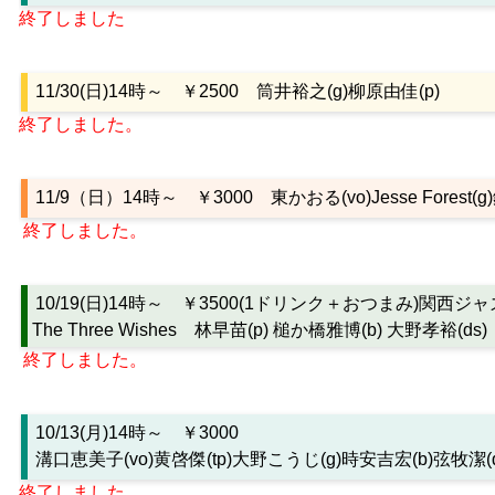
終了しました
11/30(日)14時～ ￥2500 筒井裕之(g)柳原由佳(p)
終了しました。
11/9（日）14時～ ￥3000
東かおる(vo)Jesse Forest(
終了しました。
10/19(日)14時～ ￥3500(1ドリンク＋おつまみ)関
The Three Wishes 林早苗(p) 槌か橋雅博(b) 大野孝裕(ds)
終了しました。
10/13(月)14時～ ￥3000
溝口恵美子(vo)黄啓傑(tp)大野こうじ(g)時安吉宏(b)弦牧潔(d
終了しました。