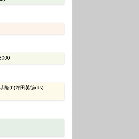
000
萬恭隆(b)坪田英徳(ds)