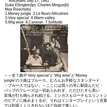
Recorded Sep.17, 1962
Duke Ellington(tp) Charles Mingus(b)
Max Roach(ds)
1.Money jungle 2.Le fleurs Africaines
3.Very special 4.Warm valley
5.Wig wise 6.Caravan 7.Solitude
～～全７曲中‘Very special’と‘Wig wise’と‘Money
jungle’の３曲はブルース。むろんお手軽なスタンダード
・ブルースではない。～ここには我々の耳に馴染んだビ・
バップのフレーズは一切あらわれず、ただひたすら黒い
音塊が打ち鳴らされ続ける。ミンガスもローチもエリント
のピアノに絡みまくるが、それはインタープレイという言
では到底くくりきれないほど自由で激しい。