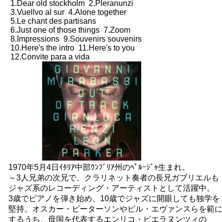
1.Dear old stockholm 2.Pleranunzi
3.Vuellvo al sur 4.Alone together
5.Le chant des partisans
6.Just one of those things 7.Zoom
8.Impressions 9.Souvenirs souvenirs
10.Here's the intro 11.Here's to you
12.Convite para a vida
1970年5月4日ｲﾀﾘｱ中部ｳﾝﾌﾞﾘｱ州のﾍﾟﾙｰｼﾞｬ生まれ。
～3人兄弟の次兄で、クラリネット奏者の長兄ガブリエルも
ジャズ系のレコーディング・アーティストとして活躍中。
3歳でピアノを弾き始め、10歳でジャズに開眼しても独学を
堅持。オスカー・ピーターソンやビル・エヴァンスらを範
するうち、母国を代表するエンリコ・ピエラヌンツィの