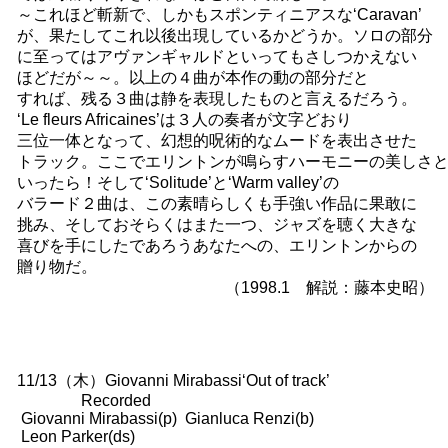
～これほど斬新で、しかもスポンティニアスな‘Caravan’
が、果たしてこれ以後出現しているかどうか。ソロの部分
に至ってはアヴァンギャルドといってもさしつかえない
ほどだが～～。以上の４曲が本作の動の部分だと
すれば、残る３曲は静を表現したものと言えるだろう。
‘Le fleurs Africaines’は３人の奏者が文字どおり
三位一体となって、幻想的呪術的なムードを表出させた
トラック。ここでエリントンが鳴らすハーモニーの美しさ
いったら！そして‘Solitude’と‘Warm valley’の
バラード２曲は、この素晴らしくも手強い作品に果敢に
挑み、そしておそらくはまた一つ、ジャズを聴く大きな
喜びを手にしたであろうあなたへの、エリントンからの
贈り物だ。
（1998.1 解説：藤本史昭）
11/13（木）Giovanni Mirabassi‘Out of track’
Recorded
Giovanni Mirabassi(p) Gianluca Renzi(b)
Leon Parker(ds)