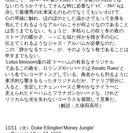
ないだろうか？そしてそんな時に必要なｼﾞｬｽﾞ・ｱﾙﾊﾞﾑは、
決して最優秀の出来栄えのものでなくてもいいわけで、
心の琴線に触れ、ほのぼのとした温かさでもって全身を
包んでくれるようなアルバムこそが何よりなのであること
は言うまでもない。ちょうど、木枯らしの吹く冬の夜の
ストーブの暖かさ、～～にも似た何かを聴き手の心に
伝えてくれるようなジャズ・アルバムが必要なのだ。
この「静かなるケニー」が、そのような１枚であることは
申すまでもない。
‘Lotus blossom蓮の花’ドーハムの有名なオリジナル
であるこの曲を、ロリンズやハバードは‘Asiatic Raes’と
いう名でレコーディングしている。曲名からも判るように
東洋的な響きをもったオリジナルだが、アドリブ部分に
入ると、安定したチェンバースと華やかなテイラーに
支えられたドーハムとフラナガンがハードな、けれど
リリカルな光を失わないコーラスを展開して見事だ。
（解説：久保田高司）
11/11（火）Duke Ellington‘Money Jungle’