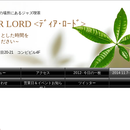
分の場所にあるジャズ喫茶
 LORD <ﾃﾞｨｱ･ﾛｰﾄﾞ>
りとした時間を
さい～
目20-21 コンビビル4F
ュー
アクセス
2012- 今日の一枚
2014 11
合わせ
営業日＆イベントお知ら
ツイッター
せ！