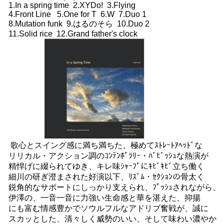
1.In a spring time 2.XYDo! 3.Flying
4.Front Line 5.One for T 6.W 7.Duo 1
8.Mutation funk 9.はるのそら 10.Duo 2
11.Solid rice 12.Grand father's clock
歌心とスイング感に満ち満ちた、極めてｽﾄﾚｰﾄｱﾍｯﾄﾞな
リリカル・アクション調のｺﾝﾃﾝﾎﾟﾗﾘｰ・ﾊﾞﾋﾞｯｼｭな熱演が
精悍げに綴られてゆき、キレ味ｼｬｰﾌﾟにｷﾋﾞｷﾋﾞ立ち働く
細川の研ぎ澄まされた好演以下、ﾘｽﾞﾑ・ｾｸｼｮﾝの骨太く
鋭角的なサポートにしっかり支えられ、ﾌﾟｯｼｭされながら、
伊澤の、一音一音に力強い生命感と華を湛えた、抑揚
にも富む情感豊かでソウルフルなアドリブ奮戦が、誠に
スカッとした、清々しく威勢のいい、そして味わい濃やか