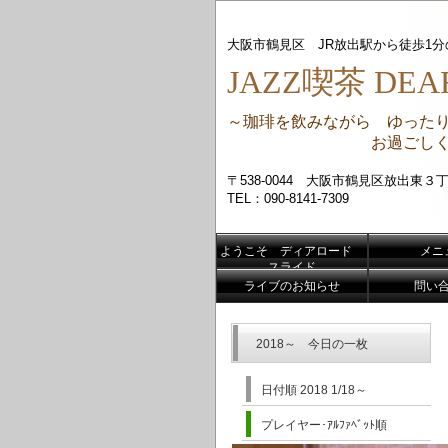
大阪市鶴見区 JR放出駅から徒歩1
JAZZ喫茶 DEAR
～珈琲を飲みながら ゆった
お過ごしくだ
〒538-0044 大阪市鶴見区放出東３丁
TEL：090-8141-7309
ようこそ ディアロード
メニ
スライド
ライブのお知らせ
問い
2018～ 今日の一枚
日付順 2018 1/18～
プレイヤー･ｱﾙﾌｧﾍﾞｯﾄ順