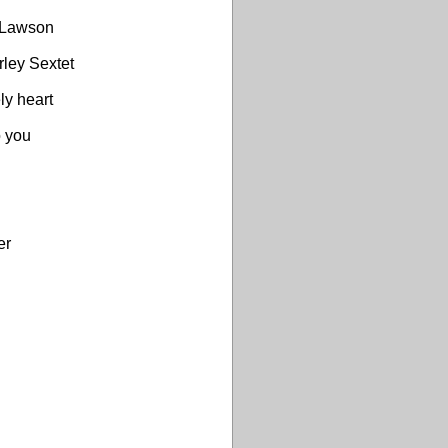
 Lawson
ley Sextet
ly heart
o you
er