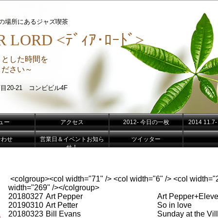
分の場所にあるジャズ喫茶
 LORD <ﾃﾞｨｱ･ﾛｰﾄﾞ>
りとした時間を
さい～
目20-21 コンビビル4F
ュー
アクセス
2012- 今日の一枚
2014 11
合わせ
営業日＆イベントお知ら
ツイッター
せ！
<colgroup><col width="71" /> <col width="6" /> <col width="2
width="269" /></colgroup>
20180327
Art Pepper
Art Pepper+Elev
20190310
Art Petter
So in love
20180323
Bill Evans
Sunday at the Vi