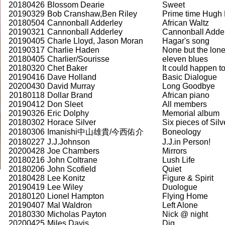
20180426
Blossom Dearie
Sweet
20190329
Bob Cranshaw,Ben Riley
Prime time Hugh
20180504
Cannonball Adderley
African Waltz
20190321
Cannonball Adderley
Cannonball Adder
20190405
Charle Lloyd, Jason Moran
Hagar's song
20190317
Charlie Haden
None but the lone
20180405
Charlier/Sourisse
eleven blues
20180320
Chet Baker
It could happen t
20190416
Dave Holland
Basic Dialogue
20200430
David Murray
Long Goodbye
20180118
Dollar Brand
African piano
20190412
Don Sleet
All members
20190326
Eric Dolphy
Memorial album
20180302
Horace Silver
Six pieces of Silv
20180306
Imanishi中山雄貴/今西佑介
Boneology
20180227
J.J.Johnson
J.J.in Person!
20200428
Joe Chambers
Mirrors
20180216
John Coltrane
Lush Life
20180206
John Scofield
Quiet
20180428
Lee Konitz
Figure & Spirit
20190419
Lee Wiley
Duologue
20180120
Lionel Hampton
Flying Home
20190407
Mal Waldron
Left Alone
20180330
Micholas Payton
Nick @ night
20200425
Miles Davis
Dig