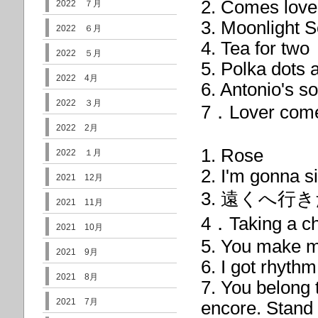
2. Comes love
2022 ７月
3. Moonlight 
2022 ６月
4. Tea for two
2022 ５月
5. Polka dot
2022 4月
6. Antonio's s
2022 ３月
7．Lover come
2022 2月
1. Rose
2022 １月
2. I'm gonna si
2021 12月
3. 遠くへ行
2021 11月
4．Taking a ch
2021 10月
5. You make m
2021 9月
6. I got rhythm
2021 8月
7. You belong
2021 7月
encore. Stand