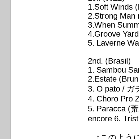
1.Soft Winds
2.Strong Man 
3.When Summe
4.Groove Yard
5. Laverne Wal
2nd. (Brasil)
1. Sambou Sa
2.Estate (Brun
3. O pato
4. Choro Pro 
5. Paracca
encore
6. Tris
↑このように