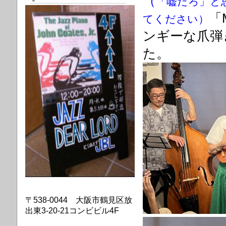
（
「嘘だろ」と
「
てください）
ンギーな爪弾
た。
〒538-0044 大阪市鶴見区放
出東3-20-21コンビビル4F