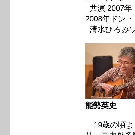
共演 200
2008年ドン
清水ひろみツ
能勢英史
19歳の頃よ