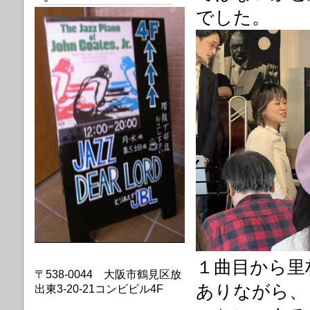
でした。
１曲目から里村
〒538-0044 大阪市鶴見区放
ありながら、
出東3-20-21コンビビル4F