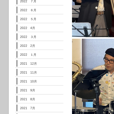
2022 ７月
2022 ６月
2022 ５月
2022 4月
2022 ３月
2022 2月
2022 １月
2021 12月
2021 11月
2021 10月
2021 9月
2021 8月
2021 7月