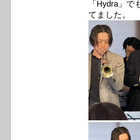
「Hydra
てました。