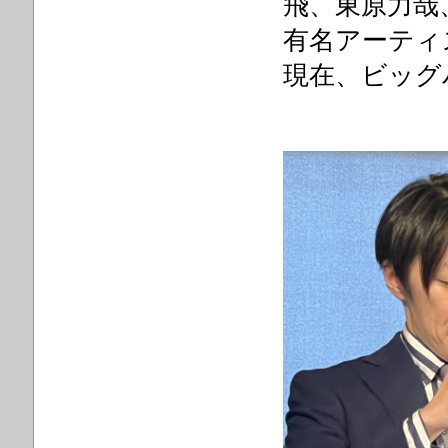
飛、東原力哉
有名アーティ
現在、ビッグ