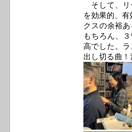
そして、リー
を効果的、有
クスの余裕あ
もちろん、３
高でした。ラ
出し切る曲！