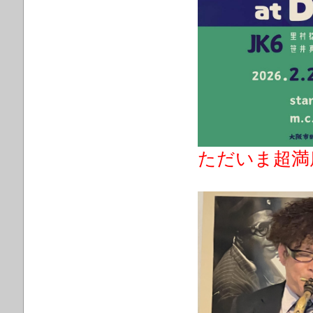
ただいま超満