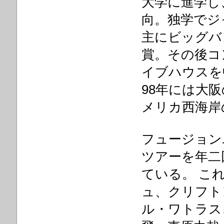
大学に進学し
向。独学でジ
主にビッグバ
賞。その後コ
イブハウスを
98年には大
メリカ西海岸
フュージョンユ
ツアーを年二
ている。 こ
ュ、クリフト
ル・ワトラス