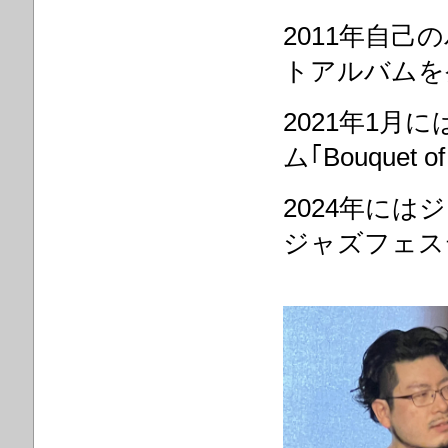
2011年自己
トアルバムを
2021年1
ム｢Bouquet
2024年に
ジャズフェス