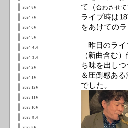
て（
合わさせて
2024 8月
ライブ時は1
2024 7月
をあけてのラ
2024 6月
2024 5月
昨日のライ
2024 ４月
（新曲含む）
2024 ３月
ち味を出しつ
2024 2月
＆圧倒感ある
2024 1月
でした。
2023 12月
2023 11月
2023 10月
2023 ９月
2023 8月