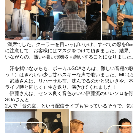
満席でした。クーラーを目いっぱいかけ、すべての窓を8
に注意して、お客様にはマスクをつけて頂きました。結果
いながらの、熱い×暑い演奏をお願いすることになりました
汗を拭いながらも、ボーカルSOAさんは、難しい音程の
う！）はぎれいい少し甘ハスキーな声で歌いました。MCも
武藤さんは、リハーサル前、沈んでるのかと思いきや、本番
ライブ時と同じく）生き返り、演(ﾔｯ)てくれました！
伊藤さんは、センス良く音色がいい伊藤流のいいソロを何
SOAさんと
2人で「音の庭」という配信ライブもやっているそうで、気