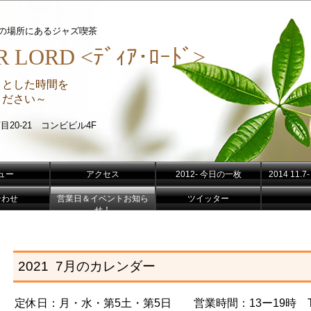
分の場所にあるジャズ喫茶
 LORD <ﾃﾞｨｱ･ﾛｰﾄﾞ>
りとした時間を
さい～
目20-21 コンビビル4F
ュー
アクセス
2012- 今日の一枚
2014 11
合わせ
営業日＆イベントお知ら
ツイッター
せ！
2021 7月のカレンダー
定休日：月・水・第5土・第5日 営業時間：13ー19
時 TE