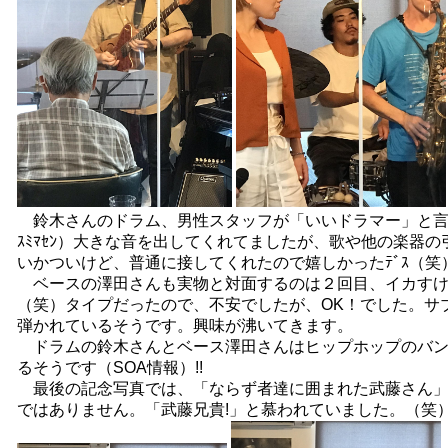
鈴木さんのドラム、男性スタッフが「いいドラマー」と言
ｽﾐﾏｾﾝ）大きな音を出してくれてましたが、歌や他の楽器
いかついけど、普通に接してくれたので嬉しかったﾃﾞｽ（笑
ベースの澤田さんも実物と対面するのは２回目、イカすけ
（笑）タイプだったので、不安でしたが、OK！でした。サ
弾かれているそうです。興味が沸いてきます。
ドラムの鈴木さんとベース澤田さんはヒップホップのバン
るそうです（SOA情報）!!
最後の記念写真では、「ならず者達に囲まれた武藤さん」
ではありません。「武藤兄貴!」と慕われていました。（笑