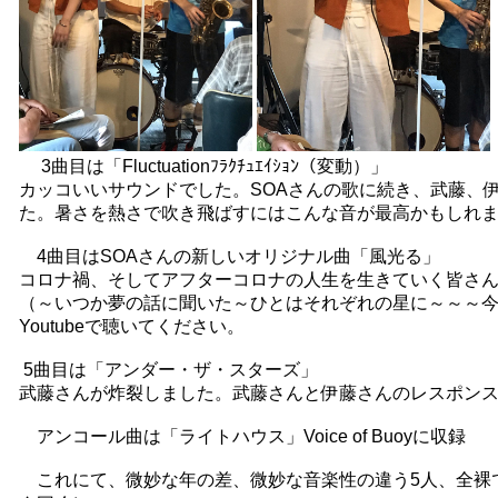
3曲目は「Fluctuationﾌﾗｸﾁｭｴｲｼｮﾝ（変動）」
カッコいいサウンドでした。SOAさんの歌に続き、武藤、
た。暑さを熱さで吹き飛ばすにはこんな音が最高かもしれ
4曲目はSOAさんの新しいオリジナル曲「風光る」
コロナ禍、そしてアフターコロナの人生を生きていく皆さ
（～いつか夢の話に聞いた～ひとはそれぞれの星に～～～
Youtubeで聴いてください。
5曲目は「アンダー・ザ・スターズ」
武藤さんが炸裂しました。武藤さんと伊藤さんのレスポン
アンコール曲は「ライトハウス」Voice of Buoyに収録
これにて、微妙な年の差、微妙な音楽性の違う5人、全裸で