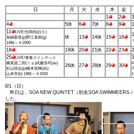
日
月
火
水
木
金
1
2
4
5休
6
7休
8
9
11
LIVE!光岡尚紀(ｂ)
休
13
14休
15
16
加納新吾(p)野江直樹(g)
14時～￥2000
18
19休
20
21休
22
23
25
LIVE!青春クインテット
横尾昌二郎(ｔｐ)武藤浩司(as)
26休
27
28休
29
30
杉山悟志(p)橋本現輝(ds)
山本学(b) 18時～￥2500
8/1（日）
昨日は、SOA NEW QUINTET（別名SOA SWIMMEE
した。