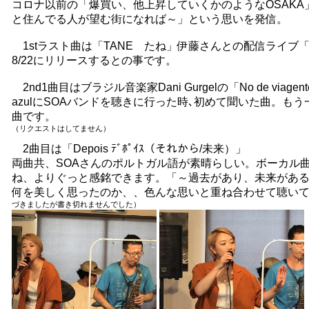
コロナ以前の「爆買い、他上昇していくかのようなOSAK
と住んでる人が望む街になれば～」という思いを発信。
1stラスト曲は「TANE たね」伊藤さんとの配信ライブ
8/22にリリースするとの事です。
2nd1曲目はブラジル音楽家Dani Gurgelの「No de viagente
azulにSOAバンドを聴きに行った時､初めて聞いた曲。も
曲です。
（リクエストはしてません）
2曲目は「Depois ﾃﾞﾎﾟｲｽ（それから/未来）」
両曲共、SOAさんのポルトガル語が素晴らしい。ボーカル
ね、よりぐっと感銘できます。「～過去があり、未来があ
何を美しく思ったのか、、色んな思いと重ね合わせて聴い
づきましたが書き切れませんでした）