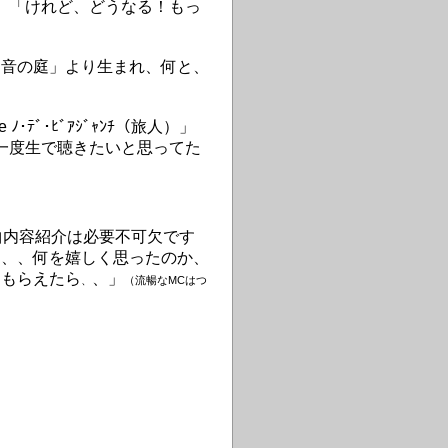
A」「けれど、どうなる！もっ
「音の庭」より生まれ、何と、
 ﾉ･ﾃﾞ･ﾋﾞｱｼﾞｬﾝﾁ（旅人）」
う一度生で聴きたいと思ってた
曲内容紹介は必要不可欠です
る、、何を嬉しく思ったのか、
てもらえたら
、」
、
（流暢なMCはつ