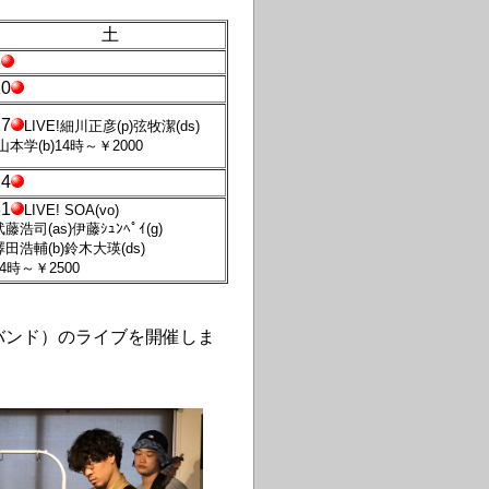
土
3
10
17
LIVE!細川正彦(p)弦牧潔(ds)
山本学(b)14時～￥2000
24
31
LIVE! SOA(vo)
武藤浩司(as)伊藤ｼｭﾝﾍﾟｲ(g)
澤田浩輔(b)鈴木大瑛(ds)
14時～￥2500
RS バンド）のライブを開催しま