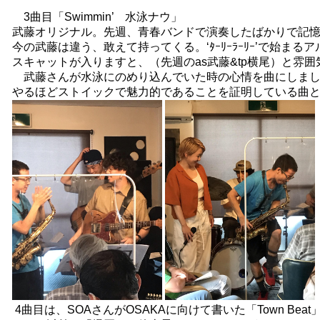
3曲目「Swimmin’ 水泳ナウ」
武藤オリジナル。先週、青春バンドで演奏したばかりで記
今の武藤は違う、敢えて持ってくる。‘ﾀｰﾘｰﾗｰﾘｰ’で始まる
スキャットが入りますと、（先週のas武藤&tp横尾）と雰
武藤さんが水泳にのめり込んでいた時の心情を曲にしまし
やるほどストイックで魅力的であることを証明している曲
4曲目は、SOAさんがOSAKAに向けて書いた「Town Beat