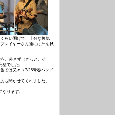
㎝くらい開けて、十分な換気
、プレイヤーさん達には汗を拭
。
歌を、外さず（きっと、そ
完璧でした。
では又々（7/25青春バンド
度も聞かせてくれました。
になります。