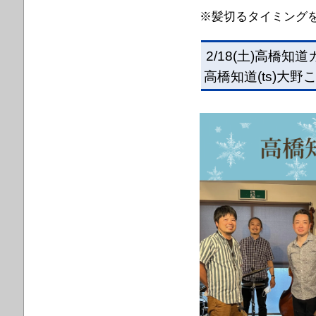
※髪
切るタイミング
2/18(土)高橋知
高橋知道(ts)大野こ