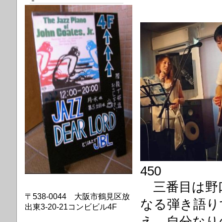
450
三番目は野
〒538-0044 大阪市鶴見区放
なる弾き語り
出東3-20-21コンビビル4F
え、自分なり