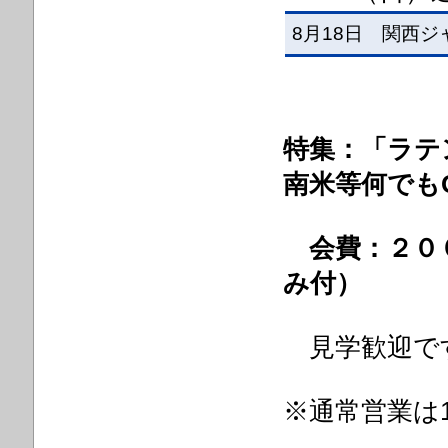
8月18日 関西ジ
特集：「ラテ
南米等何でも
会費：２０
み付）
見学歓迎で
※通常営業は