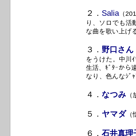
２．
Salia
（20
り、ソロでも活動
な曲を歌い上げ
３．
野口さん
をうけた。中川ｲ
生活、ｷﾞﾀｰか
なり、色んなｼﾞｬﾝ
４．
なつみ
（
５．
ヤマダ
（
６．
石井真理