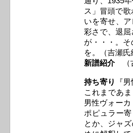
通り、193
ス」冒頭で歌
いを寄せ、ア
彩さ
で、退屈
が・・・。そ
を。（吉瀬氏
新譜紹介
（古
持ち寄り
『男
これまであま
男性ヴォーカ
ポピュラー寄
とか、ジャズ