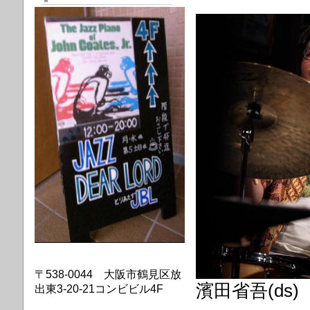
〒538-0044 大阪市鶴見区放
濱田省吾(ds)
出東3-20-21コンビビル4F