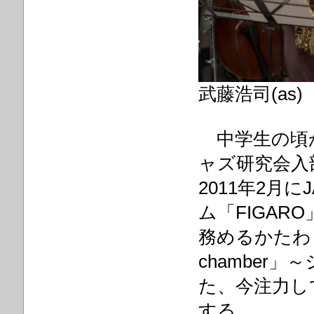
武藤浩司(as)
中学生の頃
ャズ研究会入
2011年2月
ム「FIGA
務めるかたわら
chamber
た、今注力し
する。