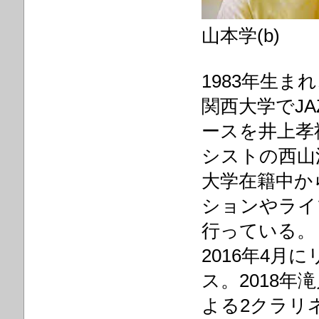
山本学(b)
1983年生
関西大学でJ
ースを井上孝
シストの西山
大学在籍中か
ションやライ
行っている。
2016年4月
ス。2018年滝川雅
よる2クラリネ