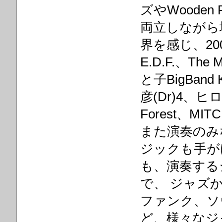
ズやWoode
両立しながら
界を感じ、2
E.D.F.、The
と子BigBan
彦(Dr)4、ヒロ野口
Forest、M
また演奏のみ
ジックも手が
も、演奏する
で、 ジャズ
ファンク、ソ
ど、様々なジ