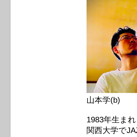
山本学(b)
1983年生
関西大学でJ