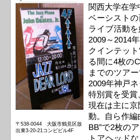
関西大学在学
ベーシストの
ライブ活動を
2009～20
クインテット
る間に4枚の
までのツアー
2009年神
特別賞を受賞
現在は主に京
動。自ら作編
〒538-0044 大阪市鶴見区放
BB”で2枚
出東3-20-21コンビビル4F
トアヘッドな