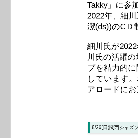
Takky」に参
2022年、細
潔(ds))のC
細川氏が20
川氏の活躍の
ブを精力的に
しています。
アロードにお
8/26(日)関西ジャ