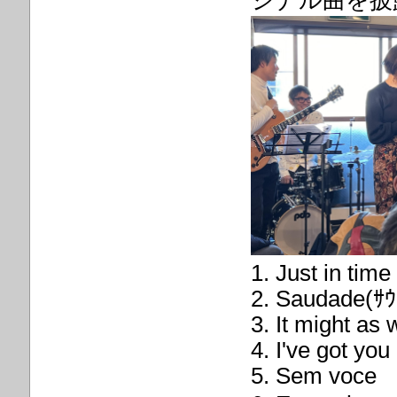
ジナル曲を披
1. Just in time
2. Saudade(ｻｳ
3. It might as 
4. I've got yo
5. Sem voce