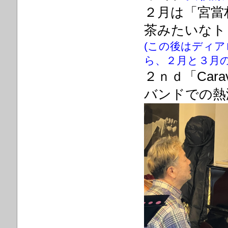
２月は「宮當
茶みたいなト
(この後はディ
ら、
２月と３月
２ｎｄ「Car
バンドでの熱