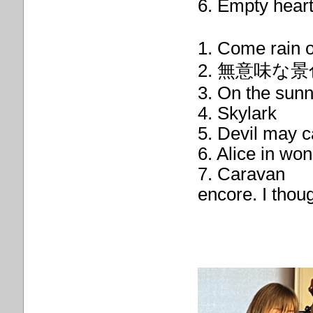
6. Empty he
1. Come rain 
2. 無意味な景
3. On the sunn
4. Skylark
5. Devil may c
6. Alice in wo
7. Caravan
encore. I thou