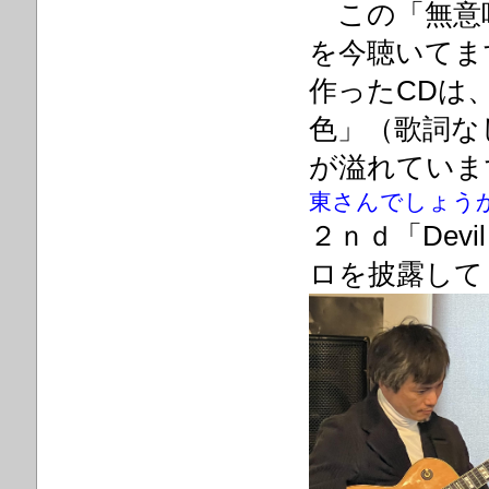
この「無意味な
を今聴いてま
作ったCDは
色」（歌詞な
が溢れていま
東さんでしょう
２ｎｄ「Devi
ロを披露して