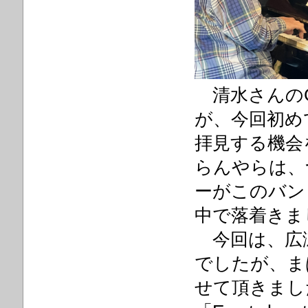
清水さんのC
が、今回初め
拝見する機会
らんやらは、
ーが
このバン
中で落着きま
今回は、広
でしたが、ま
せて
頂きまし