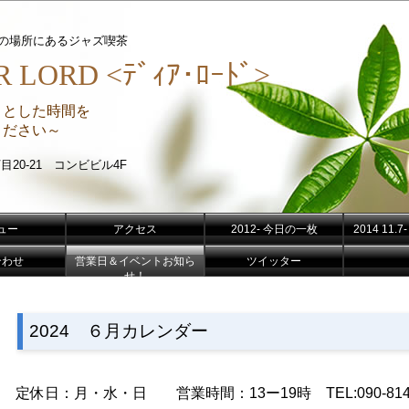
分の場所にあるジャズ喫茶
 LORD <ﾃﾞｨｱ･ﾛｰﾄﾞ>
りとした時間を
さい～
目20-21 コンビビル4F
ュー
アクセス
2012- 今日の一枚
2014 11
合わせ
営業日＆イベントお知ら
ツイッター
せ！
2024 ６月カレンダー
定休日：月・水・日 営業時間：13ー19時 TEL:090-8141