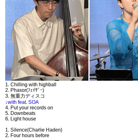
1. Chilling with highball
2. Phasor(ﾌｪｲｻﾞｰ)
3. 無重力ディスコ
↓with feat. SOA
4. Put your records on
5. Downbeats
6. Light house
1. Silence(Charlie Haden)
2. Four hours before