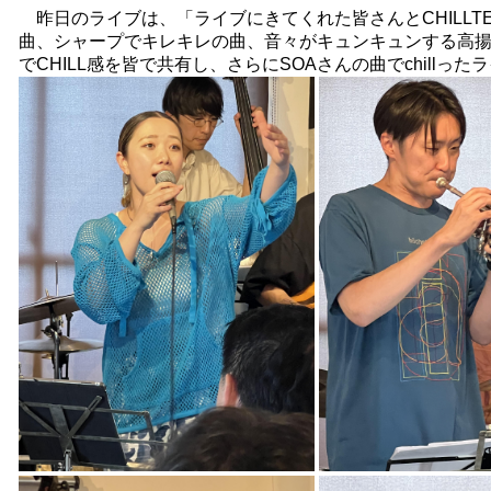
昨日のライブは、「ライブにきてくれた皆さんとCHILLTE
曲、シャープでキレキレの曲、音々がキュンキュンする高
でCHILL感を皆で共有し、さらにSOAさんの曲でchillっ