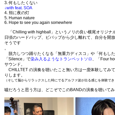
3. 何もしたくない
↓with feat. SOA
4. 頬に夜の灯
5. Human nature
6. Hope to see you again somewhere
「Chilling with highball」というノリの良い横尾オ
日頃のハードバップ、ビバップから少し離れて、自分を開
そうです
。
脱力しつつ踊りたくなる「無重力ディスコ」や「何もした
「Silence」で
染み入るようなトランペットソロ
、「Four h
サウンド。
CHILLTET の演奏を聴いたこと無い方は一度体験して
りします。
（そして脳からリラックスした時にでるアルファ波が出る感じを体験でき
噓だろうと思う方は、どこぞでこのBANDの演奏を聴いて