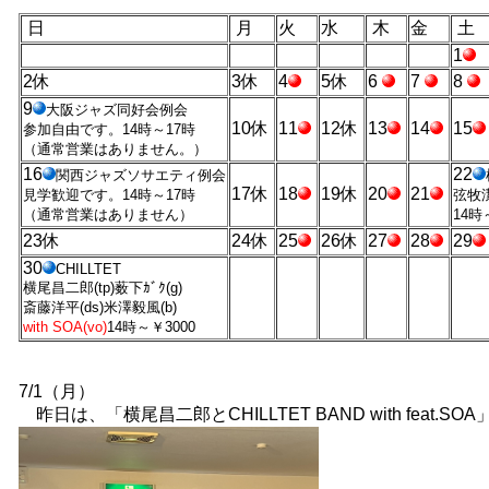
日
月
火
水
木
金
土
1
2休
3休
4
5休
6
7
8
9
大阪ジャズ同好会例会
10休
11
12休
13
14
15
参加自由です。14時～17時
（通常営業はありません。）
16
22
関西ジャズソサエティ例会
17休
18
19休
20
21
見学歓迎です。14時～17時
弦牧潔
（通常営業はありません）
14時
23休
24休
25
26休
27
28
29
30
CHILLTET
横尾昌二郎(tp)薮下ｶﾞｸ(g)
斎藤洋平(ds)米澤毅風(b)
with SOA(vo)
14時～￥3000
7/1（月）
昨日は、「横尾昌二郎とCHILLTET BAND with feat.