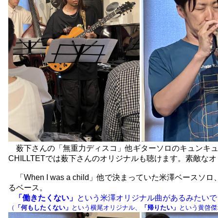
薮下さんの「無重力ディスコ」他ギターソロのキュンキュ
CHILLTETでは薮下さんのオリジナルも聴けます。素敵な
「When I was a child」他で決まっていた米澤ベースソロ、
るベース。
「働きたくない」
という米澤オリジナル曲があるみたいで
（
「何もしたくない」
という横尾オリジナル、
「帰りたい」
という黄啓傑