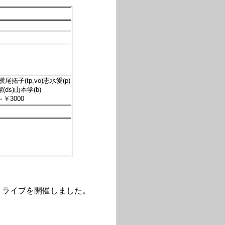
横尾拓子(tp,vo)志水愛(p)
(ds)山本学(b)
～￥3000
SOA」ライブを開催しました。