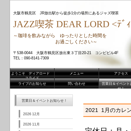
大阪市鶴見区 JR放出駅から徒歩1分の場所にあるジャズ喫茶
JAZZ喫茶 DEAR LORD <ﾃﾞｨ
～珈琲を飲みながら ゆったりとした時間を
お過ごしください～
〒538-0044 大阪市鶴見区放出東３丁目20-21 コンビビル4F
TEL：090-8141-7309
ようこそ ディアロード
メニュー
アクセス
スライド
ライブのお知らせ
問い合わせ
営業日＆イベント
せ！
営業日＆イベントお知らせ！
2021 1月のカレ
2026 12月
2026 11月