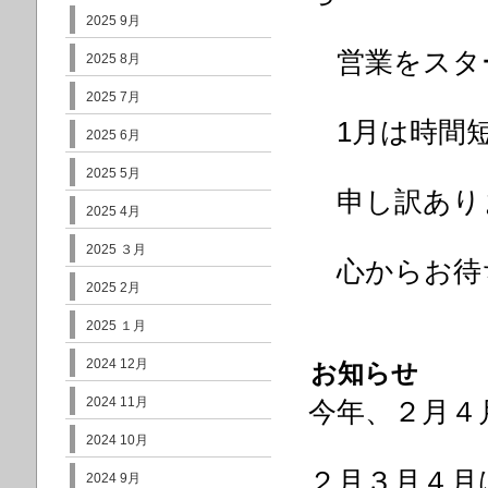
2025 9月
営業をスタ
2025 8月
2025 7月
1月は時間短
2025 6月
2025 5月
申し訳あり
2025 4月
2025 ３月
心からお待ちし
2025 2月
2025 １月
2024 12月
お知らせ
2024 11月
今年、２月４
2024 10月
２月３月４月
2024 9月