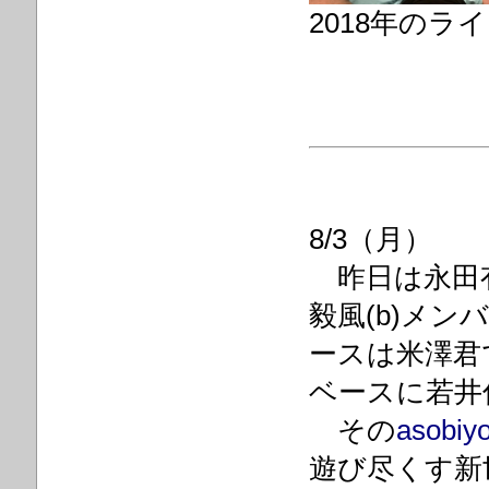
2018年の
8/3（月）
昨日は永田有吾
毅風(b)メ
ースは米澤君
ベースに若井
その
asobiyo
遊び尽くす新