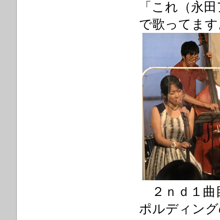
「これ（永田
で歌ってます。」
２ｎｄ１曲目
ポルディングの‘