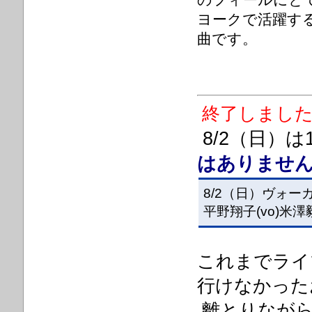
のフィールにと
ヨークで活躍す
曲です。
終了しまし
8/2（日）
はありませ
8/2（日）ヴォー
平野翔子(vo)米澤毅
これまでライ
行けなかった
離とりな
が