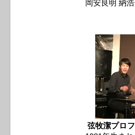
岡安良明 納浩
弦牧潔プロフ