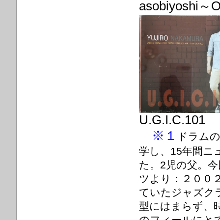
asobiyoshi～
U.G.I.C.101
※１
ドラムの
学し、15年間
た。2児の父。
ツより：２００
ていたジャズク
型にはまらず、