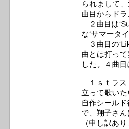
られまして、
曲目からドラ
２曲目は‘Su
な‘サマータイ
３曲目の‘Like
曲とは打って
した。４曲目はボ
１ｓｔラス
立って歌いた
自作シールド
で、翔子さんは
（申し訳あり