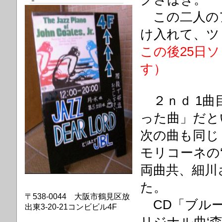
この二人の
け入れて、ツ
この後25日
す）
２ｎｄ 1曲
った曲」だと
次の曲も同じ
モリコーネの
両曲共、細川
た。
〒538-0044 大阪市鶴見区放
CD「ブルー
出東3-20-21コンビビル4F