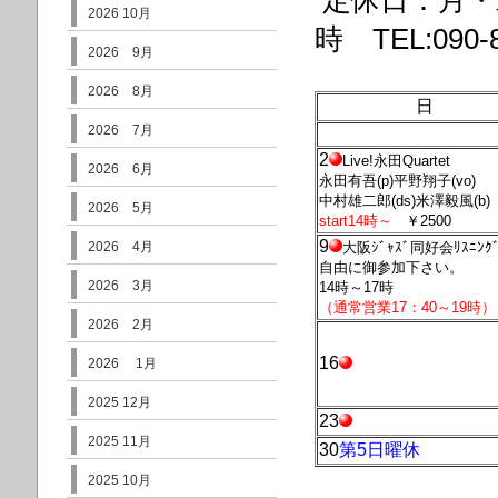
定休日：月・
2026 10月
時 TEL:090-8
2026 9月
2026 8月
日
2026 7月
2
Live!永田Quartet
2026 6月
永田有吾(p)平野翔子(vo)
中村雄二郎(ds)米澤毅風(b)
2026 5月
start14時～
￥2500
9
2026 4月
大阪ｼﾞｬｽﾞ同好会ﾘｽﾆﾝ
自由に御参加下さい。
2026 3月
14時～17時
（通常営業17：40～19時
2026 2月
16
2026 1月
2025 12月
23
2025 11月
30
第5日曜休
2025 10月