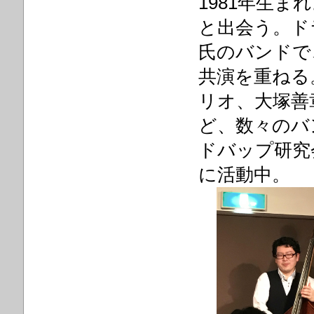
1981年生
と
出会う。ド
氏の
バンドで
共演を重ね
る
リオ、大塚善章 
ど、数々のバ
ドバップ研究
に活動中。