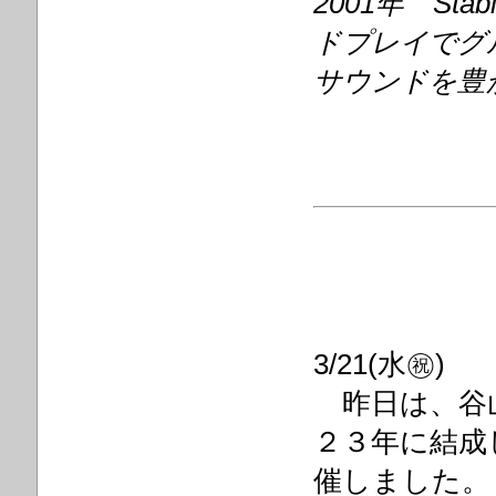
2001年 St
ドプレイでグ
サウンドを豊
3/21(水㊗)
昨日は、谷山和
２３年に結成し
催しました。