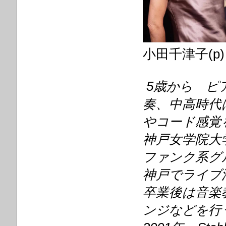
小田千津子(p)
5歳から ピ
奏、中高時代
やコード感覚
神戸女学院大
ファンク系グ
神戸でライブ
卒業後は音楽
ンジなどを行