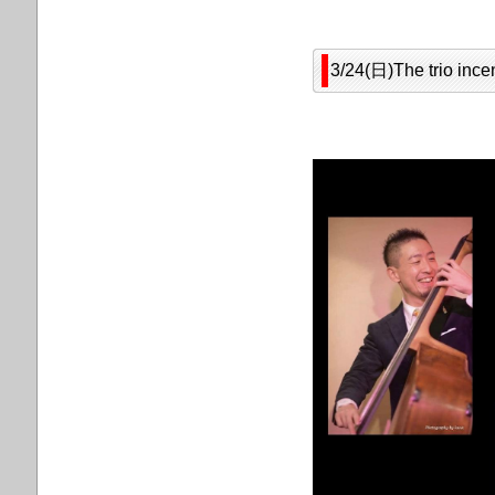
3/24(日)The trio i