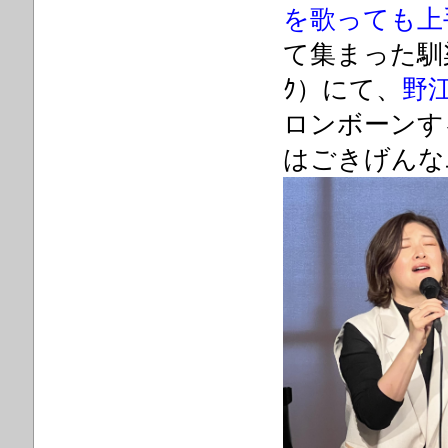
を歌っても
上
て集まった馴染
ｸ）にて、
野
ロンボーンす
はごきげんな