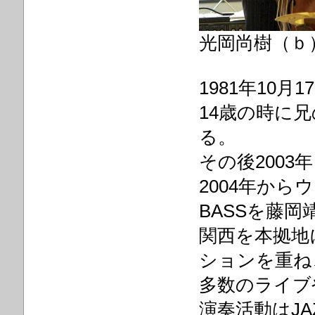
光岡尚樹（ｂ
1981
年
10
月
17
14
歳の時に兄
る。
その後
2003
年
2004
年からウ
BASS
を藤岡
関西を本拠地
ションを重ね
多数のライブ
演奏活動は
JA