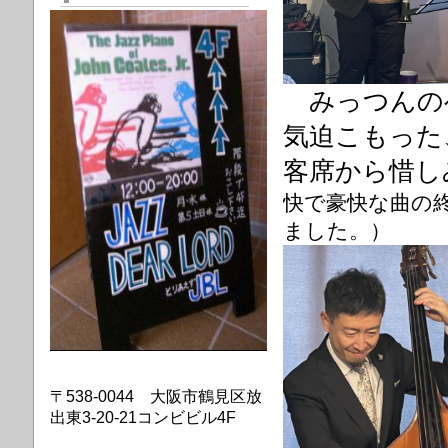
みっつんの
気
迫こもった
客席から惜し
快で豪快な曲の終
ました。）
〒538-0044 大阪市鶴見区放
出東3-20-21コンビビル4F