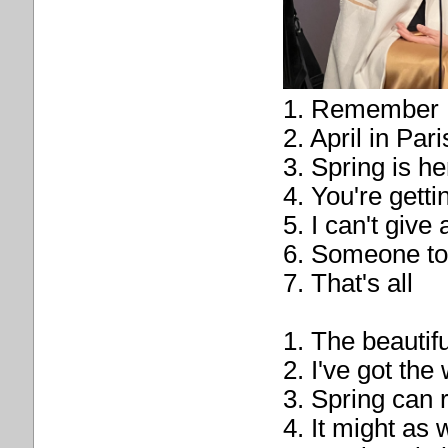
1. Remember
2. April in Pari
3. Spring is he
4. You're getti
5. I can't give
6. Someone to
7. That's all
1. The beautifu
2. I've got the
3. Spring can 
4. It might as 