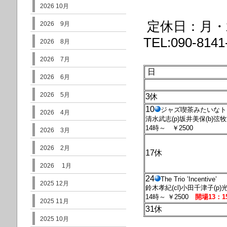
2026 10月
定休日：月・
2026 9月
TEL:090-8141
2026 8月
2026 7月
日
2026 6月
2026 5月
3休
10
ジャズ喫茶みたいなト
2026 4月
清水武志(p)坂井美保(b)弦牧潔
14時～ ￥2500
2026 3月
2026 2月
17休
2026 1月
24
The Trio ’Incentive’
2025 12月
鈴木孝紀(cl)小田千津子(p
14時～ ￥2500
開場13：
2025 11月
31休
2025 10月