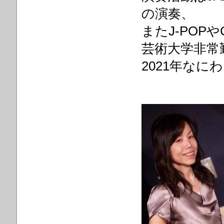
の演奏、
また
J-POP
や
芸術大学非常
2021年な