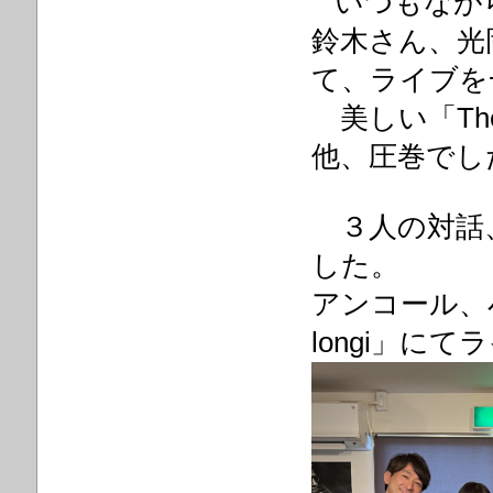
いつもなが
鈴木さん、光
て、ライブを
美しい「The 
他、圧巻でし
３人の対話
した。
アンコール、小
longi」に