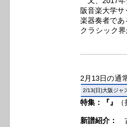
又、2017
阪音楽大学サ
楽器奏者であ
クラシック界
2月13
日の
通
2/13(日)大阪ジ
特集：『
』
（
新譜紹介：
古