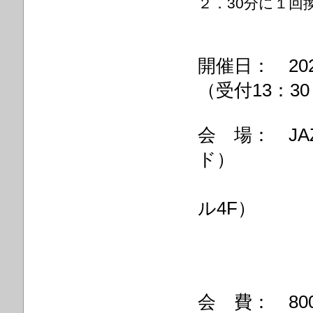
２．30分に１回
開催日： 2
（受付13：3
会 場： JA
ド）
（大阪市鶴
ル4F）
（JR放
会 費： 8