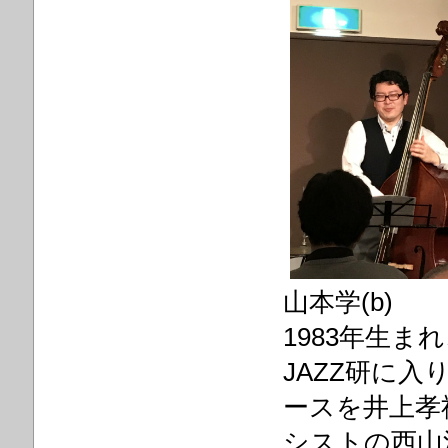
山本学(b)
1983年生
JAZZ研に
ースを井上孝
シストの西山