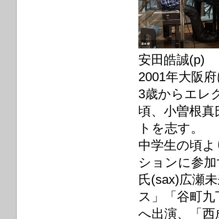
安田皓誠(p)
2001年大阪
3歳からエレ
頃、小曽根真
トを志す。
中学生の頃よ
ションに参加
氏(sax)広
ス」「
谷町九
へ出演、「西