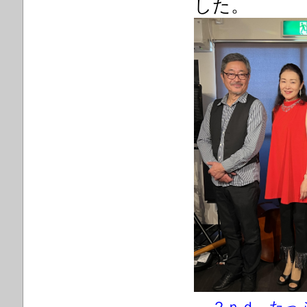
した。
２ｎｄ、たっ