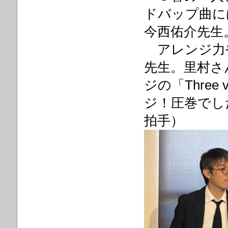
ドバップ曲に
今西佑介先生
アレンジ力
先生。里村さん
ジの「Thre
ジ！圧巻でし
拍手）