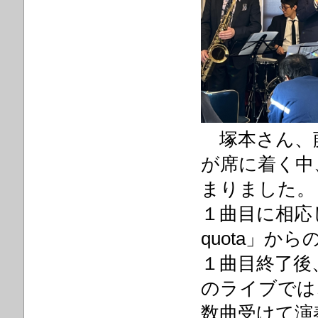
塚本さん、藤
が席に着く中
まりました。
１曲目に相応
quota」か
１曲目終了後
のライブでは
数曲受けて演