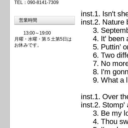
TEL：090-8141-7309
inst.1. Isn't s
営業時間
inst.2. Nature
3. September
13:00～19:00
4. It' been a
月曜・水曜・第
５土第5日は
お休みです。
5. Puttin’ on
6. Two diffe
7. No more 
8. I'm gonna s
9. What a lit
inst.1. Over t
inst.2. Stomp' 
3. Be my l
4. Thou swe