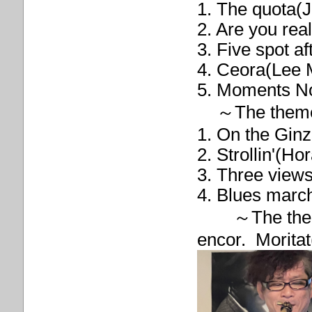
1. The quota
2. Are you rea
3. Five spot af
4. Ceora(Lee 
5. Moments No
～The the
1. On the Gin
2. Strollin'(Ho
3. Three views
4. Blues march
～The the
encor. Moritat