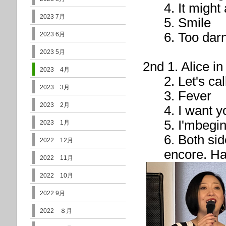
4. It might a
2023 7月
5. Smile
6. Too darn
2023 6月
2023 5月
2nd 1. Alice i
2023 4月
2. Let's call 
2023 3月
3. Fever
2023 2月
4. I want y
5. I'mbeginni
2023 1月
6. Both sid
2022 12月
encore. Hall
2022 11月
2022 10月
2022 9月
2022 ８月