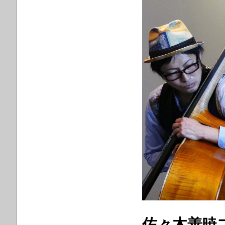
佐々木善暁