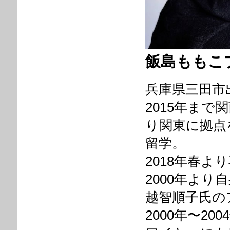
飯島ももこ
兵庫県三田市
2015年まで
り関東に拠点
留学。
2018年春
2000年よ
越智順子氏の
2000年〜2