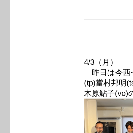
4/3（月）
昨日は今西セ
(tp)當村邦明(
木原鮎子(vo