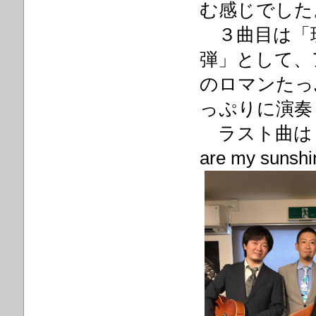
む感じでした
３曲目は「
弾」として、
のロマンたっ
っぷりに演奏
ラスト曲は「A 
are my s