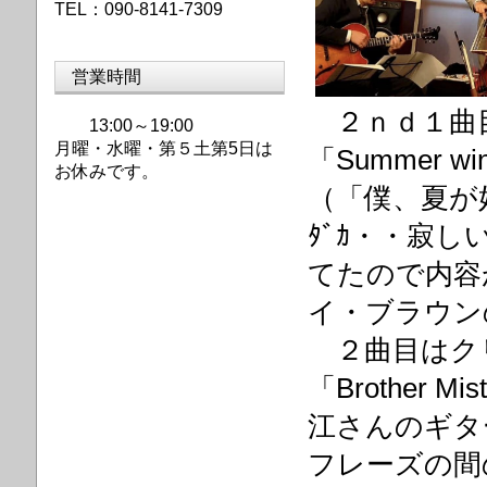
TEL：090-8141-7309
営業時間
２ｎｄ１曲
13:00～19:00
月曜・水曜・第
５土第5日は
「Summer w
お休みです。
（「僕、夏が
ﾀﾞｶ・・寂し
てたので内容
イ・ブラウン
２曲目はク
「Brother
江さんのギタ
フレーズの間