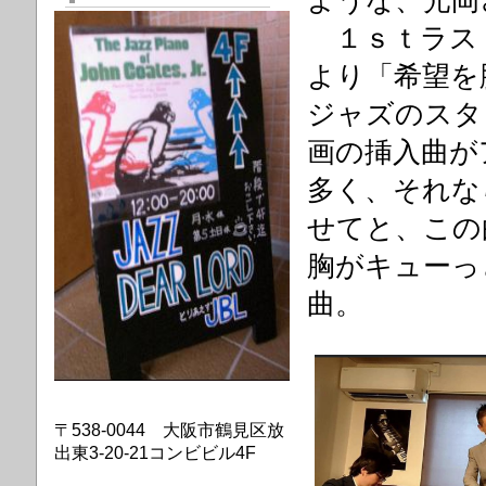
ような、光岡
１ｓｔラスト
より「希望を
ジャズのスタ
画の挿入曲が
多く、それな
せてと、この
胸がキューっ
曲。
〒538-0044 大阪市鶴見区放
出東3-20-21コンビビル4F