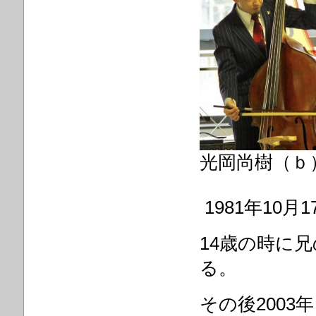
光岡尚樹（ｂ
1981
年
10
月
1
14
歳の時に兄
る。
その後
2003
年