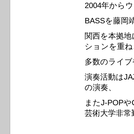
2004
年からウ
BASS
を藤岡
関西を本拠地
ションを重ね
多数のライブ
演奏活動は
JA
の演奏、
また
J-POP
や
芸術大学非常