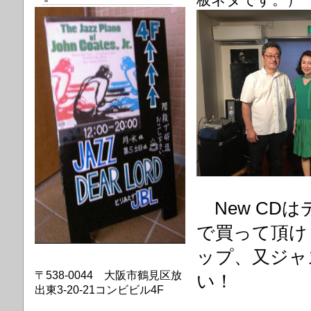
板ネタです。）
New CD
で買って頂け
ップ、又ジャ
〒538-0044 大阪市鶴見区放
い！
出東3-20-21コンビビル4F