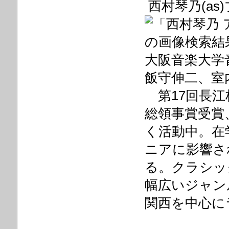
西村琴乃(as
大阪音楽大学
飯守伸二、室
第17回長江
総領事賞受賞
く活動中。在
ニアに影響さ
る。クラシッ
幅広いジャン
関西を中心に