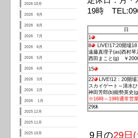
定休日：月・
2026 10月
19時 TEL:090
2026 9月
2026 8月
日
2026 7月
1
8
LIVE!17:20開場1
2026 6月
遠藤真理子(as)西村琴乃
2026 5月
西田まこと(g) ￥200
2026 4月
15
22
LIVE!12：20開
2026 3月
スカイゲート～清水ひろ
2026 2月
神田芳郎(b)能勢英史(g)
※16時～19時通常営
2026 1月
29休
2025 12月
2025 11月
9月の
29日
2025 10月