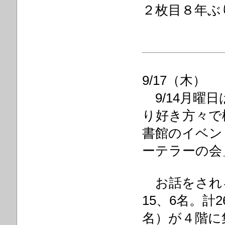
２枚目８年ぶ
9/17（木）
9/14月曜
り好き方々で
書館のイベン
ーテラーの会
お話をされる
15、6名。計
名）が４階に