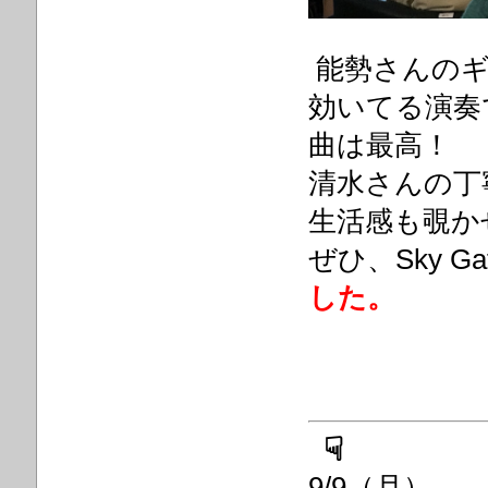
能勢さんの
効いてる演奏
曲は最高！
清水さんの丁
生活感も覗か
ぜひ、Sky 
した。
☟
9/9（月）