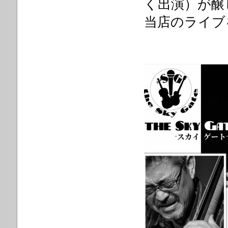
く出演）が醸
当店の
ライブ