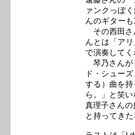
ァンクっぽく
んのギターも
その西田さ
んとは「アリ
で演奏してく
琴乃さんが
ド・シューズ
する）曲を持
ら。」と笑い
真理子さんの
と持ってきた