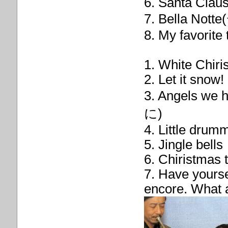
6. Santa Claus
7. Bella
8. My favorite 
1. White Chir
2. Let it snow!
3. Angels 
に)
4. Little drum
5. Jingle bells
6. Chiristmas 
7. Have yourse
encore. What 