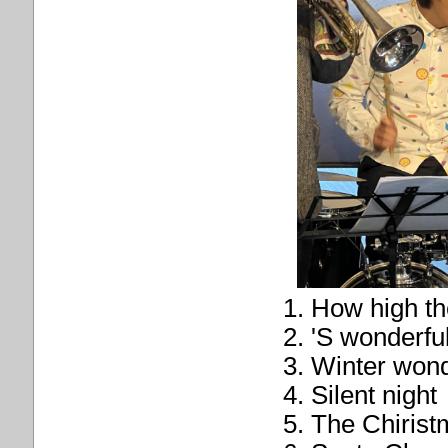
1. How high t
2. 'S wonderfu
3. Winter won
4. Silent night
5. The Chiris