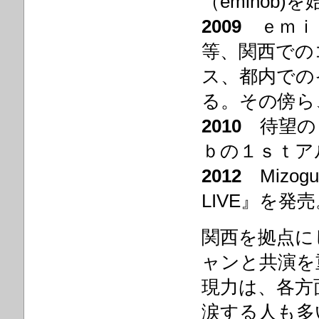
（eminob)
2009
ｅｍｉ
等、関西での
ス、都内での
る。その傍ら
2010
待望の
ｂの１ｓｔアル
2012
Mizoguc
LIVE』を発
関西を拠点に
ャンと共演を
現力は、各方
涙する人も多