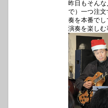
昨日もそんな
で）一つ注文
奏を本番でし
演奏を楽しむ