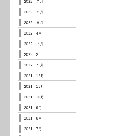
2022 ７月
2022 ６月
2022 ５月
2022 4月
2022 ３月
2022 2月
2022 １月
2021 12月
2021 11月
2021 10月
2021 9月
2021 8月
2021 7月