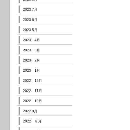
2023 7月
2023 6月
2023 5月
2023 4月
2023 3月
2023 2月
2023 1月
2022 12月
2022 11月
2022 10月
2022 9月
2022 ８月