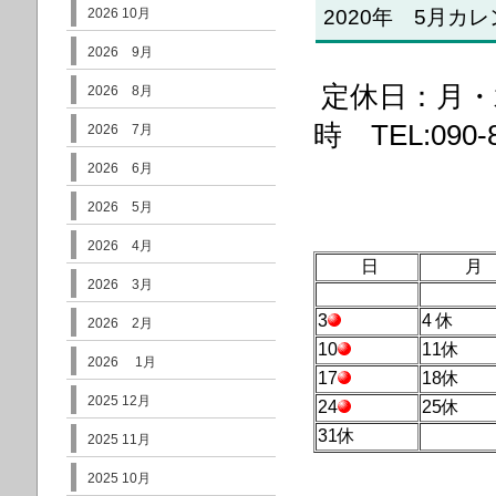
2026 10月
2020年 5月カ
2026 9月
定休日：月・
2026 8月
時 TEL:090-8
2026 7月
2026 6月
2026 5月
2026 4月
日
月
2026 3月
3
4 休
2026 2月
10
11休
2026 1月
17
18休
2025 12月
24
25休
31休
2025 11月
2025 10月