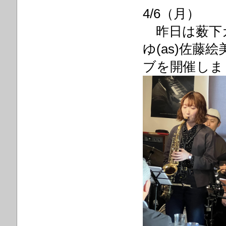
4/6（月）
昨日は薮下ガ
ゆ(as)佐藤絵
ブを開催しま