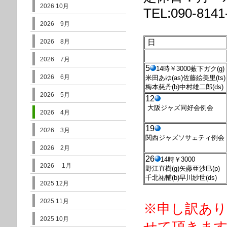
2026 10月
TEL:090-814
2026 9月
2026 8月
日
2026 7月
5
14時￥3000薮下ガク(g)
2026 6月
米田あゆ(as)
佐藤絵美里(ts)
梅本慈丹(b)
中村雄二郎(ds)
2026 5月
12
大阪ジャズ同好会例
会
2026 4月
19
2026 3月
関西ジャズソサェティ例会
2026 2月
26
14時
￥3000
2026 1月
野江直樹(g)矢藤亜沙巳(p)
千北祐輔(b)早川紗世(ds)
2025 12月
2025 11月
※申し訳あり
2025 10月