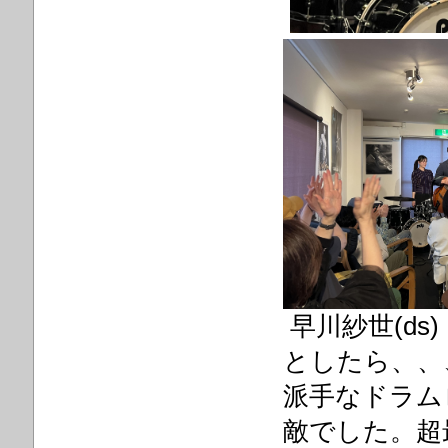
早川紗世(d
としたら、、
派手なドラム
敵でした。超