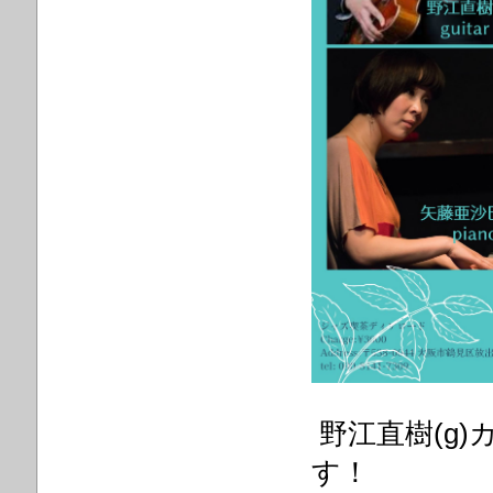
野江直樹(g
す！