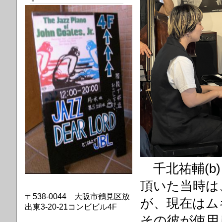
千北祐輔(b
頂いた当時は
〒538-0044 大阪市鶴見区放
が、現在はム
出東3-20-21コンビビル4F
その彼が使用