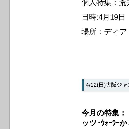
個人特集：荒
日時:4月19日
場所：ディアロ
4/12(日)大阪
今月の特集：
ッツ･ｳｫｰﾗｰか