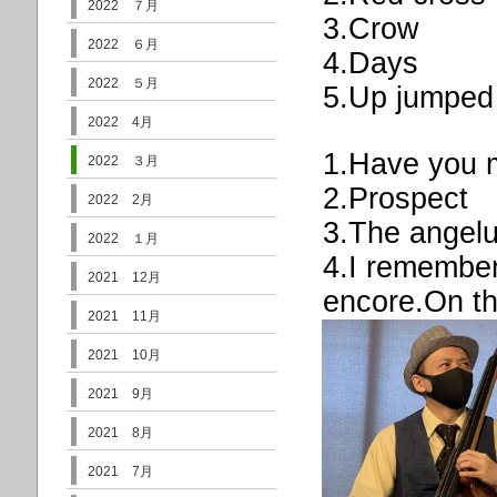
2022 ７月
3.Crow
2022 ６月
4.Days
2022 ５月
5.Up jumped 
2022 4月
1.Have you 
2022 ３月
2.Prospect
2022 2月
3.The angel
2022 １月
4.I remember
2021 12月
encore.On the
2021 11月
2021 10月
2021 9月
2021 8月
2021 7月