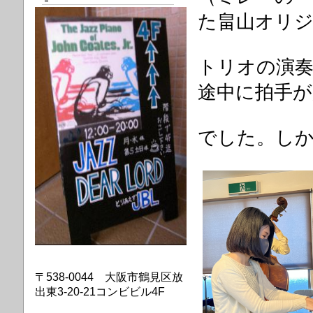
た畠山オリ
トリオ
の演
途中に拍手が
でした。
し
〒538-0044 大阪市鶴見区放
出東3-20-21コンビビル4F