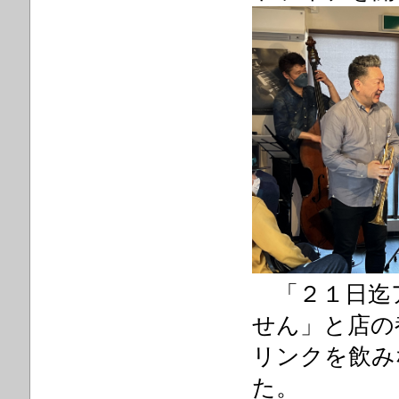
「２１日迄
せん」と店の
リンクを飲み
た。