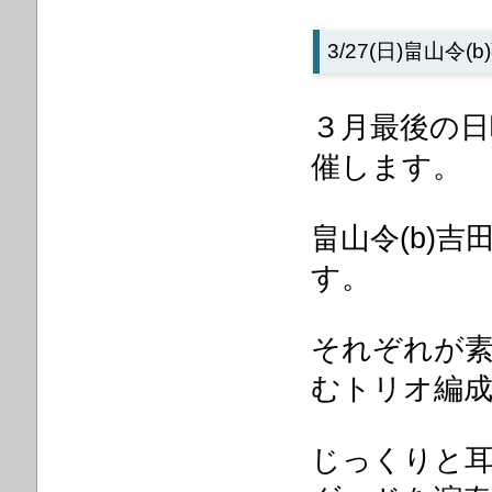
3/27(日)
畠山令(b
３月最後の日
催します。
畠山令(b)吉
す。
それぞれが
むトリオ編
じっくりと