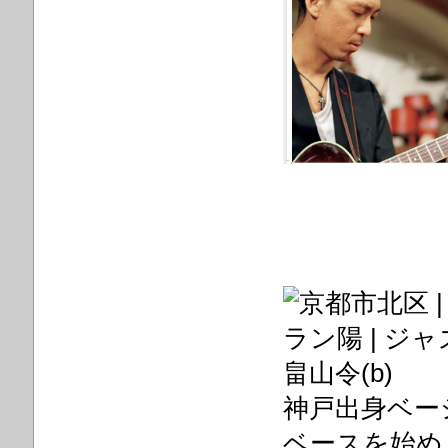
畠山令(b)
神戸出身ベー
ベースを始め