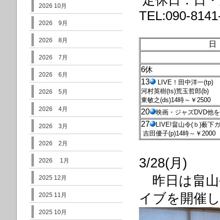
定休日：日・
2026 10月
TEL:090-8141
2026 9月
2026 8月
日
2026 7月
6休
2026 6月
13
LIVE！田中洋一(tp)
河村英樹(ts)
荒玉哲郎(b)
2026 5月
東敏之(ds)14時～￥2500
2026 4月
20
映画・ジャズDVD他
27
LIVE!畠山令(ｂ)薮下ガ
2026 3月
吉田優子(p)14時～￥2000
2026 2月
3/28(月)
2026 1月
昨日は畠山令(
2025 12月
イブを開催
2025 11月
2025 10月